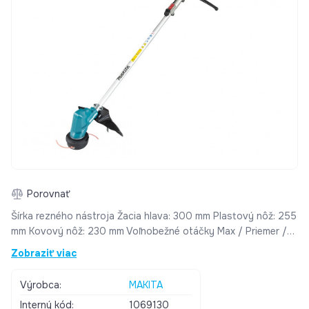
Porovnať
Šírka rezného nástroja Žacia hlava: 300 mm Plastový nôž: 255
mm Kovový nôž: 230 mm Voľnobežné otáčky Max / Priemer /
Min / ADT mód 6.000 / 5.100 / 3.500 / 4.000 – 6.000 min-1
Zobraziť viac
Akumulátor 18 V Veľkosť vretena M10 x 1,25 LH Hmotnosť 2,9
– 3,5 kg Rozmery (D x Š x V) 1.836 mm
Výrobca:
MAKITA
Interný kód:
1069130