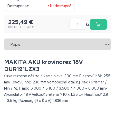
Dostupnosť:
Nedostupné
225,49 €
ks
bez DPH 183,32 €
Vybrať záložku
MAKITA AKU krovinorez 18V
DUR191LZX3
Šírka rezného nástroja Žacia hlava: 300 mm Plastový nôž: 255
mm Kovový nôž: 230 mm Voľnobežné otáčky Max / Priemer /
Min / ADT mód 6.000 / 5.100 / 3.500 / 4.000 – 6.000 min-1
Akumulátor 18 V Veľkosť vretena M10 x 1,25 LH Hmotnosť 2,9
– 3,5 kg Rozmery (D x Š x V) 1.836 mm