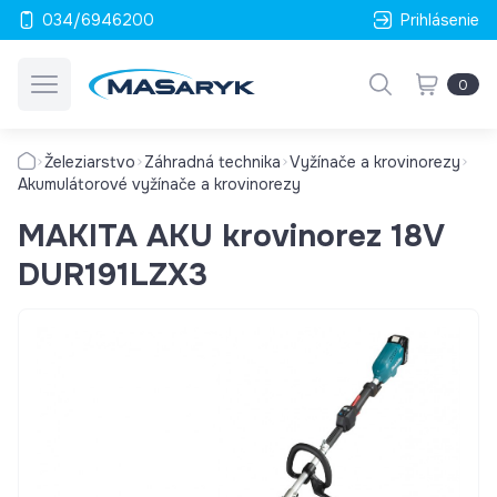
034/6946200
Prihlásenie
0
Železiarstvo
Záhradná technika
Vyžínače a krovinorezy
Akumulátorové vyžínače a krovinorezy
MAKITA AKU krovinorez 18V
DUR191LZX3