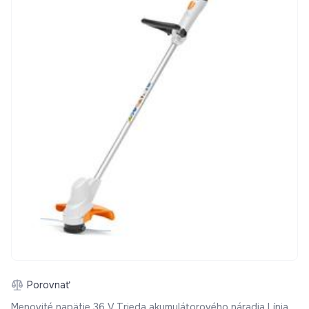
Porovnať
Menovité napätie 36 V Trieda akumulátorového náradia Línia