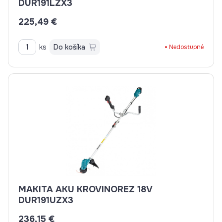
DUR191LZX3
225,49 €
ks
Do košíka
Nedostupné
MAKITA AKU KROVINOREZ 18V
DUR191UZX3
236,15 €