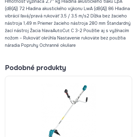
Hmotnosť vyžínača 2,7* kg Hladina akustického tlaku LpA
(dB(A)) 72 Hladina akustického výkonu LwA (dB(A)) 86 Hladina
vibrácií ľavá/pravá rukoväť 3,5 / 3,5 m/s2 Dĺžka bez žacieho
nástroja 1,49 m Priemer žacieho nástroja 280 mm Štandardný
žací nástroj Žacia hlavaAutoCut C 3-2 Použitie aj s vyžínacím
nožom – Rukoväť okrúhla Nastavenie rukoväte bez použitia
náradia Popruhy Ochranné okuliare
Podobné produkty