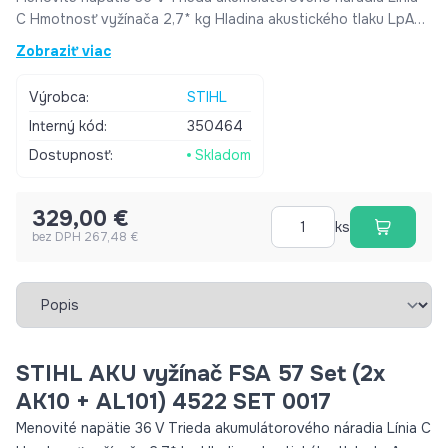
C Hmotnosť vyžínača 2,7* kg Hladina akustického tlaku LpA
(dB(A)) 72 Hladina akustického výkonu LwA (dB(A)) 86 Hladina
Zobraziť viac
vibrácií ľavá/pravá rukoväť 3,5 / 3,5 m/s2 Dĺžka bez žacieho
nástroja 1,49 m Priemer žacieho nástroja 280 mm Štandardný
Výrobca:
STIHL
žací nástroj Žacia hlavaAutoCut C 3-2 Použitie aj s vyžínacím
Interný kód:
350464
nožom – Rukoväť okrúhla Nastavenie rukoväte bez použitia
náradia Popruhy Ochranné okuliare
Dostupnosť:
Skladom
329,00 €
ks
bez DPH 267,48 €
Vybrať záložku
STIHL AKU vyžínač FSA 57 Set (2x
AK10 + AL101) 4522 SET 0017
Menovité napätie 36 V Trieda akumulátorového náradia Línia C