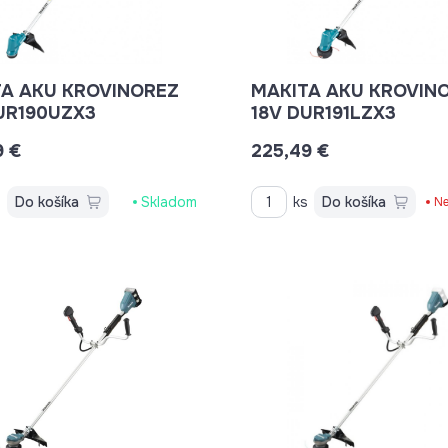
A AKU KROVINOREZ
MAKITA AKU KROVIN
UR190UZX3
18V DUR191LZX3
9 €
225,49 €
s
Do košíka
Skladom
ks
Do košíka
Ne