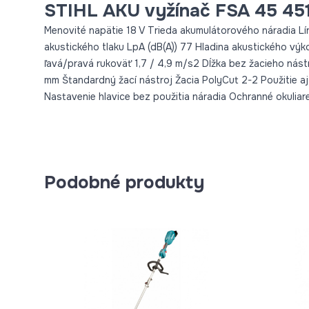
STIHL AKU vyžínač FSA 45 451
Menovité napätie 18 V Trieda akumulátorového náradia Lí
akustického tlaku LpA (dB(A)) 77 Hladina akustického výko
ľavá/pravá rukoväť 1,7 / 4,9 m/s2 Dĺžka bez žacieho nást
mm Štandardný žací nástroj Žacia PolyCut 2-2 Použitie a
Nastavenie hlavice bez použitia náradia Ochranné okuliar
Podobné produkty