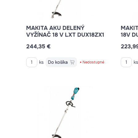
MAKITA AKU DELENÝ
MAKIT
VYŽÍNAČ 18 V LXT DUX18ZX1
18V D
244,35 €
223,9
ks
Do košíka
k
Nedostupné