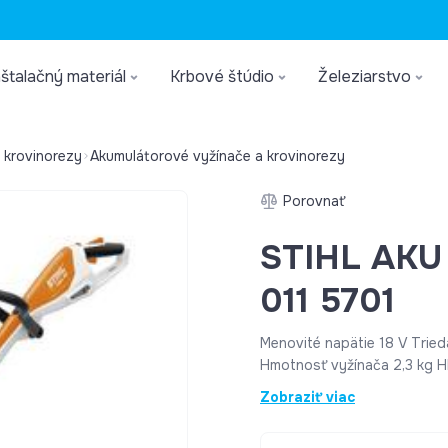
štalačný materiál
Krbové štúdio
Železiarstvo
 krovinorezy
Akumulátorové vyžínače a krovinorezy
Porovnať
STIHL AKU 
011 5701
Menovité napätie 18 V Tried
Hmotnosť vyžínača 2,3 kg Hl
Hladina akustického výkonu 
Zobraziť viac
ľavá/pravá rukoväť 1,7 / 4,9
Priemer žacieho nástroja 2