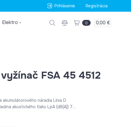
Prihlásenie
Registrácia
Elektro
0,00 €
0
vyžínač FSA 45 4512
a akumulátorového náradia Línia D
adina akustického tlaku LpA (dB(A)) 77
LwA (dB(A)) 87 Hladina vibrácií
 m/s2 Dĺžka bez žacieho nástroja 1,1 m
50 mm Štandardný žací nástroj Žacia