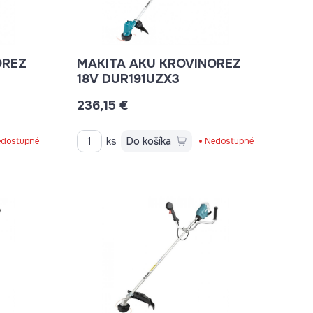
OREZ
MAKITA AKU KROVINOREZ
18V DUR191UZX3
236,15 €
ks
Do košíka
dostupné
Nedostupné