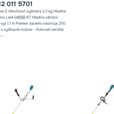
2 011 5701
nia D Hmotnosť vyžínača 2,3 kg Hladina
nu LwA (dB(A)) 87 Hladina vibrácií
roja 1,1 m Priemer žacieho nástroja 250
j s vyžínacím nožom – Rukoväť okrúhla
e –