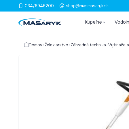
034/6946200
shop@masmasaryk.sk
Kúpeľne
Vodoin
Domov
Železiarstvo
Záhradná technika
Vyžínače a