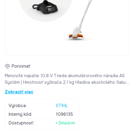
Porovnať
Menovité napätie 10,8 V Trieda akumulátorového náradia AS
Systém | Hmotnosť vyžínača 2,1 kg Hladina akustického tlaku
LpA (dB(A)) 76 | Hladina akustického výkonu LwA (dB(A)) 89 |
Zobraziť viac
Hladina vibrácií ľavá/pravá rukoväť 1,5 / 1,9 m/s2 Dĺžka bez
žacieho nástroja 116 mm Priemer žacieho nástroja 230 mm
Výrobca:
STIHL
Štandardný žací nástroj Žacia PolyCut 3-2 | Použitie aj s
Interný kód:
1096135
vyžínacím nožom – | Rukoväť okrúhla | Nastavenie hlavice bez
použitia náradia | Ochranné okuliare ; |
Dostupnosť:
Skladom