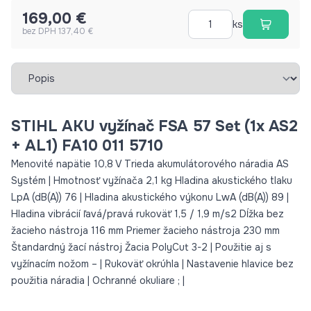
169,00 €
ks
bez DPH 137,40 €
Vybrať záložku
STIHL AKU vyžínač FSA 57 Set (1x AS2
+ AL1) FA10 011 5710
Menovité napätie 10,8 V Trieda akumulátorového náradia AS
Systém | Hmotnosť vyžínača 2,1 kg Hladina akustického tlaku
LpA (dB(A)) 76 | Hladina akustického výkonu LwA (dB(A)) 89 |
Hladina vibrácií ľavá/pravá rukoväť 1,5 / 1,9 m/s2 Dĺžka bez
žacieho nástroja 116 mm Priemer žacieho nástroja 230 mm
Štandardný žací nástroj Žacia PolyCut 3-2 | Použitie aj s
vyžínacím nožom – | Rukoväť okrúhla | Nastavenie hlavice bez
použitia náradia | Ochranné okuliare ; |