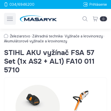
034/6946200
Prihlásenie
0
Železiarstvo
Záhradná technika
Vyžínače a krovinorezy
Akumulátorové vyžínače a krovinorezy
STIHL AKU vyžínač FSA 57
Set (1x AS2 + AL1) FA10 011
5710