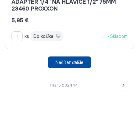
ADAPTÉR 1/4" NA HLAVICE 1/2" 75MM
23460 PROXXON
5,95 €
ks
Do košíka
Skladom
Načítať ďalšie
1
až
15
z
32444
Nasledo