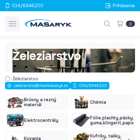
034/6946200
Prihlásenie
0
Železiarstvo
Železiarstvo
zeleziarstvo@masmasaryk.sk
034/6946220
Brúsny a rezný
Chémia
materiál
Fólie,plachty,pásky,sil
Elektrocentrály
guma,klingerit,papier
Kufríky, tašky,
Kovania