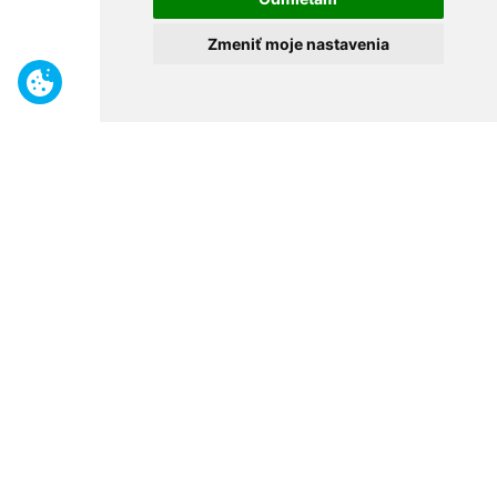
Zmeniť moje nastavenia
Benefity
Široký sortiment
Odborné poradenstvo
30 rokov na trhu
Naše predajne