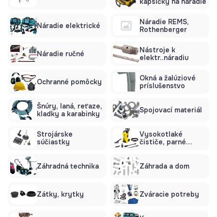
kapsičky na náradie
Náradie REMS,
Náradie elektrické
Rothenberger
Nástroje k
Náradie ručné
elektr..náradiu
Okná a žalúziové
Ochranné pomôcky
príslušenstvo
Šnúry, laná, reťaze,
Spojovací materiál
kladky a karabinky
Strojárske
Vysokotlaké
súčiastky
čističe, parné
čističe
Záhradná technika
Záhrada a dom
Zátky, krytky
Zváracie potreby