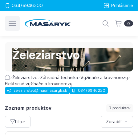
034/6946200
Prihlásenie
0
Železiarstvo
Železiarstvo
Záhradná technika
Vyžínače a krovinorezy
Elektrické vyžínače a krovinorezy
zeleziarstvo@masmasaryk.sk
034/6946220
Zoznam produktov
7 produktov
Filter
Zoradiť