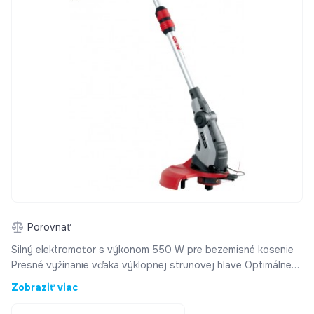
Porovnať
Silný elektromotor s výkonom 550 W pre bezemisné kosenie
Presné vyžínanie vďaka výklopnej strunovej hlave Optimálne
vyváženie pre bezpečné ovládanie Komfortná obsluha vďaka
Zobraziť viac
nastaviteľnému držadlu a systému Tipp-Automatik Bezhlučná
prevádzka v zastavaných oblastiach v akokoľvek dennú dobu