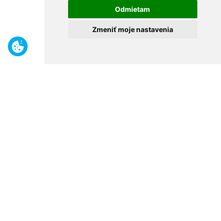
Odmietam
Zmeniť moje nastavenia
Benefity
Široký sortiment
Odborné poradenstvo
30 rokov na trhu
Naše predajne