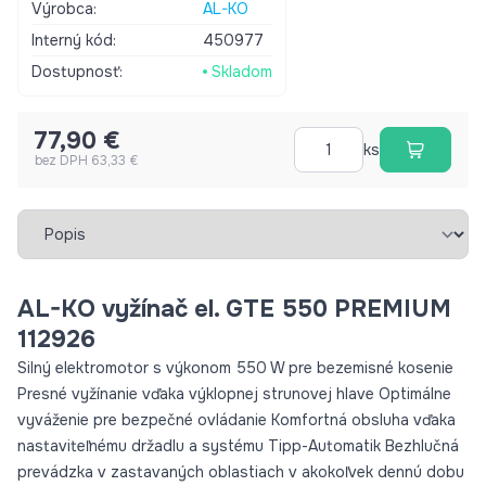
Výrobca:
AL-KO
Značka AL-KO Produktový rad Comfort Pracovná šírka v cm
Interný kód:
450977
30 Výkon motora vo wattoch 550 Akustický tlak v LpA [dB
(A)] 83 Náhradná cievka áno Teleskopická rukoväť áno Otočná
Dostupnosť:
Skladom
žacia hlava áno Hodnota K (m/s^2) 2 Nastavenie závitu
automaticky poklepom Typ pohonu Elektrický Deliteľná hriadeľ
77,90 €
nie Akustický výkon LwA [dB (A)] 94 Hodnota vibrácií (m/s^2)
ks
bez DPH 63,33 €
3.15 Garant.hlučnosť LwA [db (A)] 96 Odchýlka KpA [dB (A)] 2
Vybrať záložku
AL-KO vyžínač el. GTE 550 PREMIUM
112926
Silný elektromotor s výkonom 550 W pre bezemisné kosenie
Presné vyžínanie vďaka výklopnej strunovej hlave Optimálne
vyváženie pre bezpečné ovládanie Komfortná obsluha vďaka
nastaviteľnému držadlu a systému Tipp-Automatik Bezhlučná
prevádzka v zastavaných oblastiach v akokoľvek dennú dobu