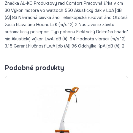
Značka AL-KO Produktový rad Comfort Pracovná šírka v cm
30 Výkon motora vo wattoch 550 Akustický tlak v LpA [dB
(A)] 83 Náhradná cievka áno Teleskopická rukoväť áno Otočná
žacia hlava áno Hodnota K (m/s^2) 2 Nastavenie závitu
automaticky poklepom Typ pohonu Elektrický Deliteľná hriadeľ
nie Akustický výkon LwA [dB (A)] 94 Hodnota vibrácií (m/s^2)
3.15 Garant.hlučnosť LwA [db (A)] 96 Odchýlka KpA [dB (A)] 2
Podobné produkty