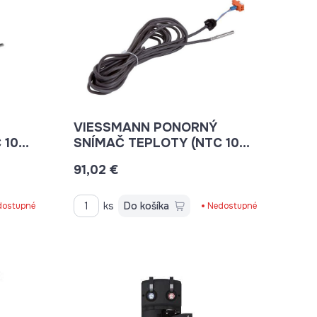
VIESSMANN PONORNÝ
 10
SNÍMAČ TEPLOTY (NTC 10
KOHM) 7438702
91,02 €
ks
Do košíka
dostupné
Nedostupné