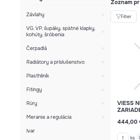
Zoznam pr
Závlahy
Filter
VG, VP, šupáky, spätné klapky,
kohúty, šróbenia
Čerpadlá
Radiátory a príslušenstvo
Plasthliník
Fitingy
VIESS 
Rúry
ZARIAD
V
Meranie a regulácia
444,00 
Ivar
ks