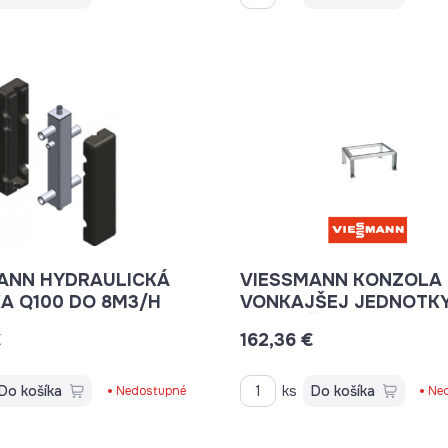
ANN HYDRAULICKÁ
VIESSMANN KONZOLA
A Q100 DO 8M3/H
VONKAJŠEJ JEDNOTKY
MONTÁŽ NA ZEM
€
162,36 €
Do košíka
ks
Do košíka
Nedostupné
Ne