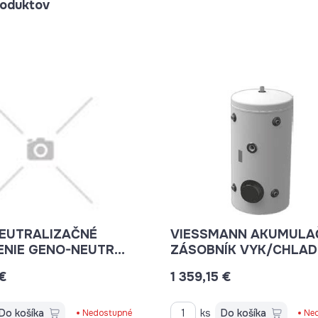
oduktov
NEUTRALIZAČNÉ
VIESSMANN AKUMULA
ENIE GENO-NEUTRA
ZÁSOBNÍK VYK/CHLAD
 N-70 7441823
WPPS 300L PRÍPOJKY 
€
1 359,15 €
1/4"
Do košíka
ks
Do košíka
Nedostupné
Ne