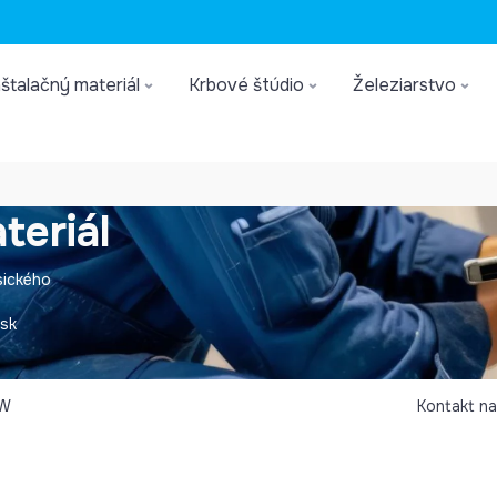
štalačný materiál
Krbové štúdio
Železiarstvo
teriál
sického
.sk
W
Kontakt na