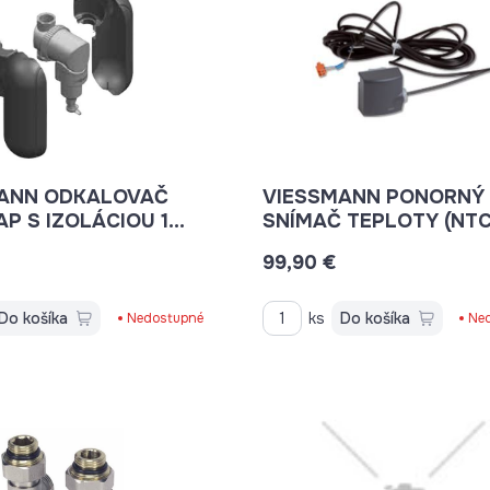
ANN ODKALOVAČ
VIESSMANN PONORNÝ
P S IZOLÁCIOU 1
SNÍMAČ TEPLOTY (NTC
 ZK04657
KOHM) 7426463
99,90 €
Do košíka
ks
Do košíka
Nedostupné
Ne