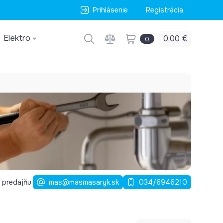
Prihlásenie
Registrácia
Elektro
0,00 €
0
 predajňu:
mas@masmasaryk.sk
034/6946210