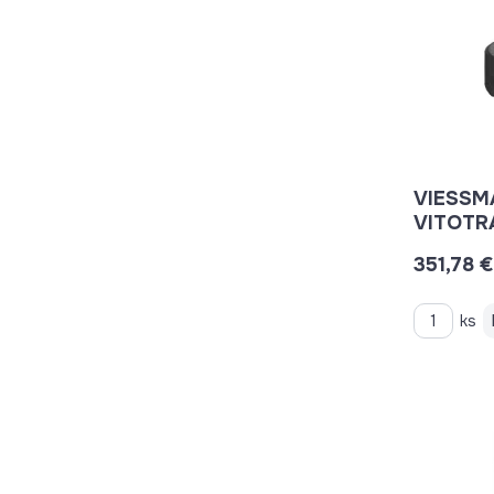
VIESSM
VITOTRA
5/4"
351,78 €
ks