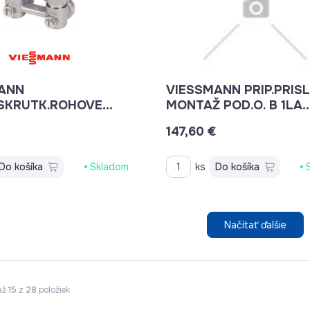
ANN
VIESSMANN PRIP.PRISL
.SKRUTK.ROHOVE
MONTAŽ POD.O. B 1LA
9573922
7495445
147,60 €
Do košíka
Skladom
ks
Do košíka
Načítať ďalšie
až
15
z
28
položiek