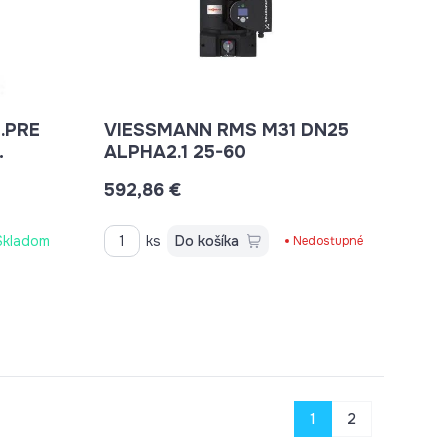
.PRE
VIESSMANN RMS M31 DN25
ALPHA2.1 25-60
592,86 €
Skladom
ks
Do košíka
Nedostupné
1
2