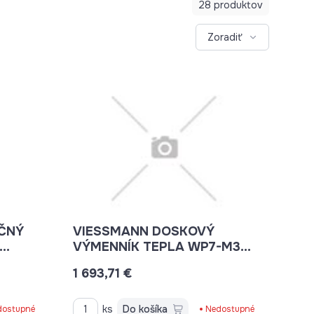
28 produktov
Zoradiť
ČNÝ
VIESSMANN DOSKOVÝ
VÝMENNÍK TEPLA WP7-M30
4X G1
7820387
1 693,71 €
ks
Do košíka
dostupné
Nedostupné