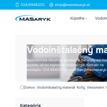
034/6946200
shop@masmasaryk.sk
Kúpeľne
Vodoin
Vodoinštalačný ma
Naša ponuka obsahuje inštalačné materiály od kla
pozinku až po najnovšie technológie. Kontakt na
predajňu: 034 6946210 e-mail: mas@masmasaryk
Domov
Vodoinštalačný materiál
Kotly
Viessmann
Kategórie