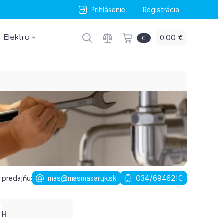
Prihlásenie
Registrácia
Elektro
0,00 €
0
 predajňu:
mas@masmasaryk.sk
034/6946210
H