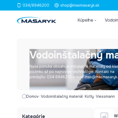
034/6946200
shop@masmasaryk.sk
Kúpeľne
Vodoin
Vodoinštalačný ma
Naša ponuka obsahuje inštalačné materiály od kla
pozinku až po najnovšie technológie. Kontakt na
predajňu: 034 6946210 e-mail: mas@masmasaryk
Domov
Vodoinštalačný materiál
Kotly
Viessmann
Kategórie
W