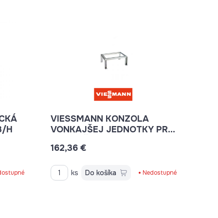
CKÁ
VIESSMANN KONZOLA
3/H
VONKAJŠEJ JEDNOTKY PRE
MONTÁŽ NA ZEM
162,36 €
ks
Do košíka
dostupné
Nedostupné