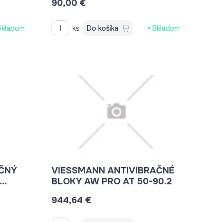
90,00 €
7729073
Skladom
ks
Do košíka
Skladom
ČNÝ
VIESSMANN ANTIVIBRAČNÉ
BLOKY AW PRO AT 50-90.2
4X G1
944,64 €