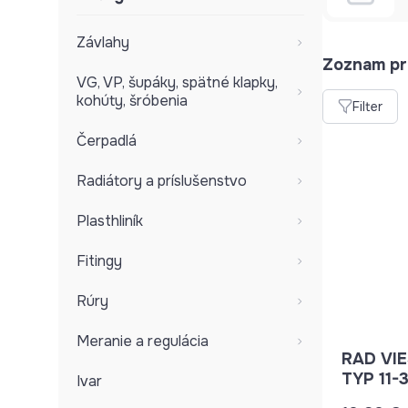
Závlahy
Zoznam pr
VG, VP, šupáky, spätné klapky,
kohúty, šróbenia
Filter
Čerpadlá
Radiátory a príslušenstvo
Plasthliník
Fitingy
Rúry
Meranie a regulácia
RAD VI
TYP 11-
Ivar