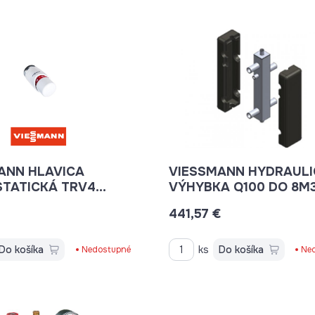
ANN HLAVICA
VIESSMANN HYDRAULI
TATICKÁ TRV4
VÝHYBKA Q100 DO 8M
7
441,57 €
Do košíka
ks
Do košíka
Nedostupné
Ne