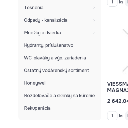
ks
Tesnenia
Odpady - kanalizácia
Mriežky a dvierka
Hydranty, príslušenstvo
WC, plaváky a výp. zariadenia
Ostatný vodárenský sortiment
Honeywel
VIESSM
MAGNA3
Rozdeľovače a skrinky na kúrenie
1X230V 
2 642,0
Rekuperácia
ks