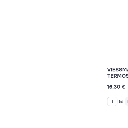
VIESSM
TERMOS
754656
16,30 €
ks