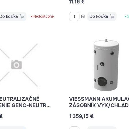
11,16 €
Do košíka
ks
Do košíka
Nedostupné
NEUTRALIZAČNÉ
VIESSMANN AKUMULA
ENIE GENO-NEUTRA
ZÁSOBNÍK VYK/CHLAD
 N-70 7441823
WPPS 300L PRÍPOJKY 
€
1 359,15 €
1/4"