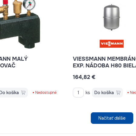
ANN MALÝ
VIESSMANN MEMBRÁN
ĽOVAČ
EXP. NÁDOBA H80 BIEL
164,82 €
Do košíka
ks
Do košíka
Nedostupné
Ne
Načítať ďalšie