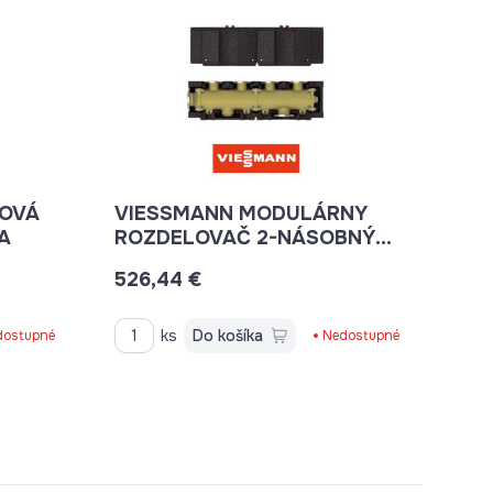
OVÁ
VIESSMANN MODULÁRNY
A
ROZDELOVAČ 2-NÁSOBNÝ
7741065
526,44 €
ks
Do košíka
dostupné
Nedostupné