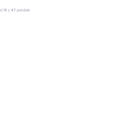
až
15
z
47
položiek