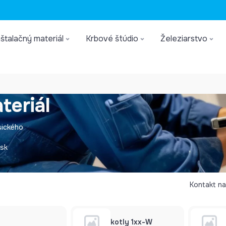
štalačný materiál
Krbové štúdio
Železiarstvo
teriál
sického
.sk
Kontakt na
kotly 1xx-W