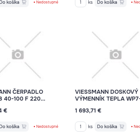
Do košíka
ks
Do košíka
Nedostupné
Ne
ANN ČERPADLO
VIESSMANN DOSKOVÝ
 40-100 F 220
VÝMENNÍK TEPLA WP7
PN6/10
7820387
4 €
1 693,71 €
Do košíka
ks
Do košíka
Nedostupné
Ne