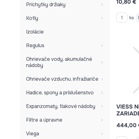
10,80 €
Príchytky držiaky
Kotly
ks
Izolácie
Regulus
Ohrievače vody, akumulačné
nádoby
Ohrievače vzduchu, infražiariče
Hadice, spony a príslušenstvo
Expanzomaty, tlakové nádoby
VIESS 
ZARIAD
Filtre a úpravne
V
444,00 
Viega