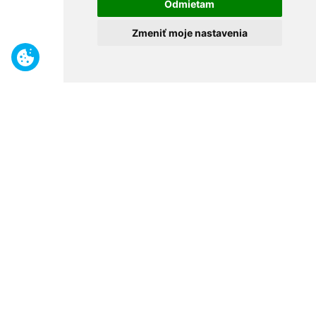
Odmietam
Zmeniť moje nastavenia
Benefity
Široký sortiment
Odborné poradenstvo
30 rokov na trhu
Naše predajne