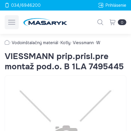
034/6946200
Prihlásenie
0
Vodoinštalačný materiál
Kotly
Viessmann
W
VIESSMANN prip.prisl.pre
montaž pod.o. B 1LA 7495445