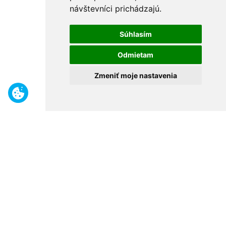
návštevníci prichádzajú.
Súhlasím
Odmietam
Zmeniť moje nastavenia
Benefity
Široký sortiment
Odborné poradenstvo
30 rokov na trhu