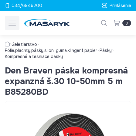
034/6946200
Prihlásenie
0
Železiarstvo
Fólie,plachty,pásky,silon, guma,klingerit,papier
Pásky
Kompresné a tesniace pásky
Den Braven páska kompresná
expanzná š.30 10-50mm 5 m
B85280BD