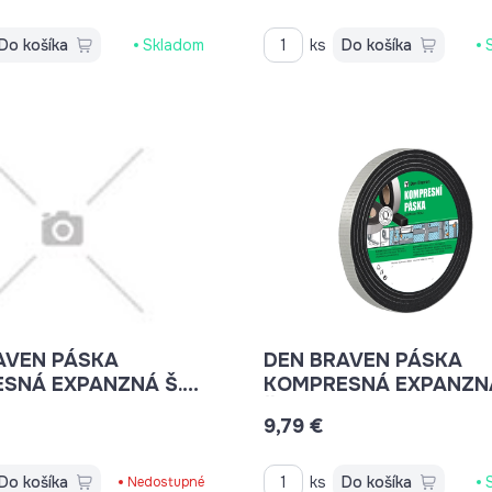
Do košíka
Skladom
ks
Do košíka
AVEN PÁSKA
DEN BRAVEN PÁSKA
SNÁ EXPANZNÁ Š.10
KOMPRESNÁ EXPANZN
X9M B8516BD
Š.10MM 3-15MMX12M
9,79 €
B8570BD
Do košíka
ks
Do košíka
Nedostupné