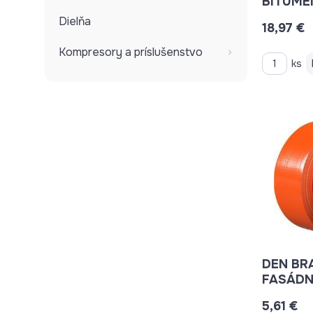
BITUME
Dielňa
18,97 €
Kompresory a príslušenstvo
ks
DEN BR
FASÁDN
ODOLN
5,61 €
B7061M