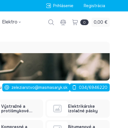
Prihlásenie
Registrácia
Elektro
0,00 €
0
u:
zeleziarstvo@masmasaryk.sk
034/6946220
Výstražné a
Elektrikárske
protišmykové
izolačné pásky
pásky
Kompresné a
Bitumenové a