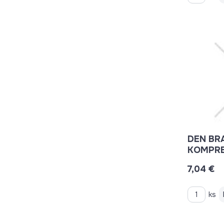
DEN BR
KOMPRE
4-20MM
7,04 €
ks