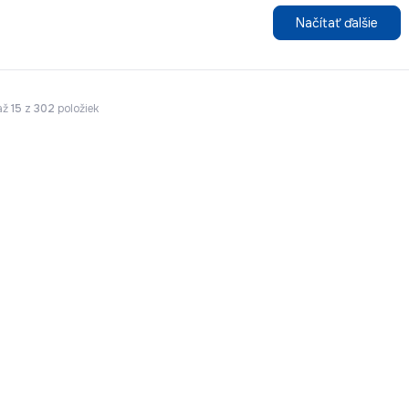
Načítať ďalšie
až
15
z
302
položiek