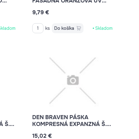
D
FASÁDNA ORANŽOVÁ UV
ODOLNÁ 48MMX50M
9,79 €
B7062MA
Skladom
ks
Do košíka
Skladom
DEN BRAVEN PÁSKA
 Š.10
KOMPRESNÁ EXPANZNÁ Š.10
4-20MMX 6M B8528BD
15,02 €