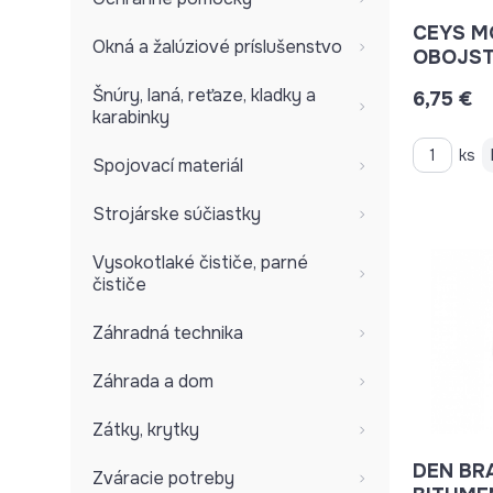
CEYS M
Okná a žalúziové príslušenstvo
OBOJST
485072
Šnúry, laná, reťaze, kladky a
6,75 €
karabinky
ks
Spojovací materiál
Strojárske súčiastky
Vysokotlaké čističe, parné
čističe
Záhradná technika
Záhrada a dom
Zátky, krytky
DEN BR
Zváracie potreby