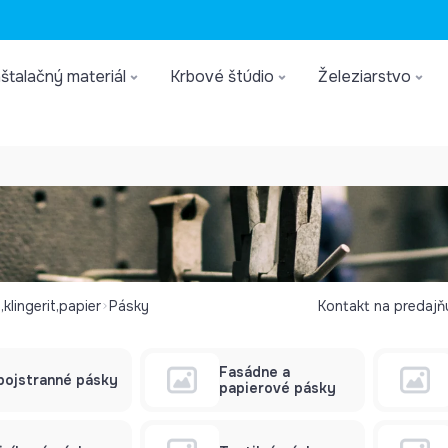
štalačný materiál
Krbové štúdio
Železiarstvo
klingerit,papier
Pásky
Kontakt na predajň
Fasádne a
bojstranné pásky
papierové pásky