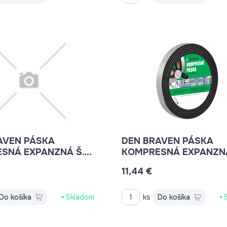
AVEN PÁSKA
DEN BRAVEN PÁSKA
SNÁ EXPANZNÁ Š.15
KOMPRESNÁ EXPANZN
X6M B8620BD
Š.15MM 6-30MMX5,6M
11,44 €
B8630BD
Do košíka
Skladom
ks
Do košíka