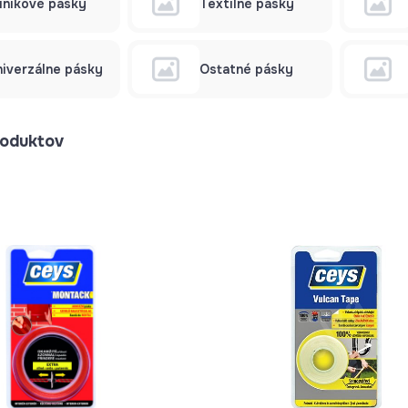
iníkové pásky
Textilné pásky
niverzálne pásky
Ostatné pásky
oduktov