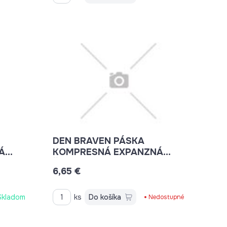
DEN BRAVEN PÁSKA
Á
KOMPRESNÁ EXPANZNÁ
Š.15X30MM/ 6M B8519BD
6,65 €
Skladom
ks
Do košíka
Nedostupné