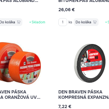
N.PÁS ALUBAND
BITUMEN.PÁS ALUBAN
100MMX10M B208RLP
150MMX10M B209RLP
26,06 €
Do košíka
Skladom
ks
Do košíka
AVEN PÁSKA
DEN BRAVEN PÁSKA
A ORANŽOVÁ UV
KOMPRESNÁ EXPANZNÁ
Á 50MMX25M
2-10MMX18M B8510BD
7,22 €
A