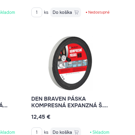
Skladom
ks
Do košíka
Nedostupné
DEN BRAVEN PÁSKA
Á
KOMPRESNÁ EXPANZNÁ Š.15
4-20MM X 18M
12,45 €
Skladom
ks
Do košíka
Skladom