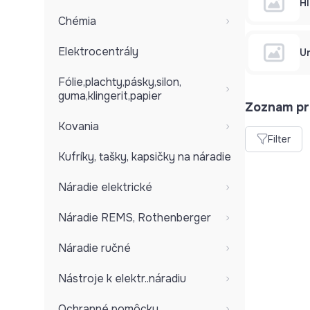
Hl
Chémia
Elektrocentrály
U
Fólie,plachty,pásky,silon,
guma,klingerit,papier
Zoznam pr
Kovania
Filter
Kufríky, tašky, kapsičky na náradie
Náradie elektrické
Náradie REMS, Rothenberger
Náradie ručné
Nástroje k elektr..náradiu
Ochranné pomôcky