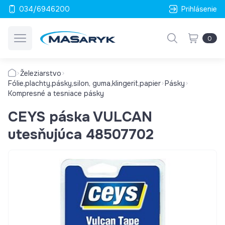
034/6946200
Prihlásenie
0
Železiarstvo
Fólie,plachty,pásky,silon, guma,klingerit,papier
Pásky
Kompresné a tesniace pásky
CEYS páska VULCAN
utesňujúca 48507702