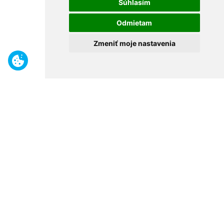
Súhlasím
Odmietam
Zmeniť moje nastavenia
Benefity
Široký sortiment
Odborné poradenstvo
30 rokov na trhu