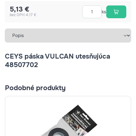
5,13 €
ks
bez DPH 4,17 €
Vybrať záložku
CEYS páska VULCAN utesňujúca
48507702
Podobné produkty