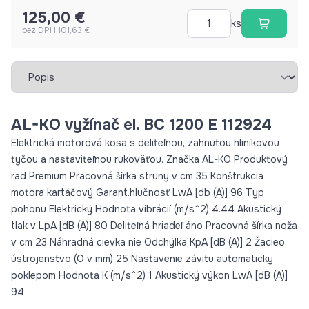
94
125,00 €
ks
bez DPH 101,63 €
Vybrať záložku
AL-KO vyžínač el. BC 1200 E 112924
Elektrická motorová kosa s deliteľnou, zahnutou hliníkovou
tyčou a nastaviteľnou rukoväťou. Značka AL-KO Produktový
rad Premium Pracovná šírka struny v cm 35 Konštrukcia
motora kartáčový Garant.hlučnosť LwA [db (A)] 96 Typ
pohonu Elektrický Hodnota vibrácií (m/s^2) 4.44 Akustický
tlak v LpA [dB (A)] 80 Deliteľná hriadeľ áno Pracovná šírka noža
v cm 23 Náhradná cievka nie Odchýlka KpA [dB (A)] 2 Žacieo
ústrojenstvo (O v mm) 25 Nastavenie závitu automaticky
poklepom Hodnota K (m/s^2) 1 Akustický výkon LwA [dB (A)]
94