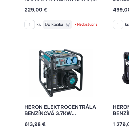
RUČNÝ ŠTART, EXTOL
229,00 €
499,0
PREMIUM
ks
Do košíka
k
Nedostupné
HERON ELEKTROCENTRÁLA
HERO
BENZÍNOVÁ 3.7KW
BENZÍ
INVENTOROVÁ 1-FÁZOVÁ
ELEKT
613,98 €
1 279,
EL. ŠTART 8896230