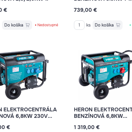
FÁZOVÁ ELEKTRICKÝ
0 €
739,00 €
ŠTART
s
Do košíka
ks
Do košíka
Nedostupné
N ELEKTROCENTRÁLA
HERON ELEKTROCEN
NOVÁ 6,8KW 230V
BENZÍNOVÁ 6,8KW
RICKÝ ŠTART
230V/400V EL. ŠTAR
00 €
1 319,00 €
8896420