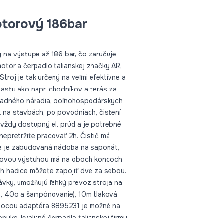
otorový 186bar
 na výstupe až 186 bar, čo zaručuje
motor a čerpadlo talianskej značky AR,
troj je tak určený na veľmi efektívne a
lastu ako napr. chodníkov a terás za
hradného náradia, poľnohospodárskych
 na stavbách, po povodniach, čistení
 vždy dostupný el. prúd a je potrebné
 nepretržite pracovať 2h. Čistič má
e je zabudovaná nádoba na saponát,
eľovou výstuhou má na oboch koncoch
ah hadice môžete zapojiť dve za sebou.
ávky, umožňujú ľahký prevoz stroja na
o, 40o a šampónovanie), 10m tlaková
Pomocou adaptéra 8895231 je možné na
nuke. kvalitné čerpadlo talianskej firmy