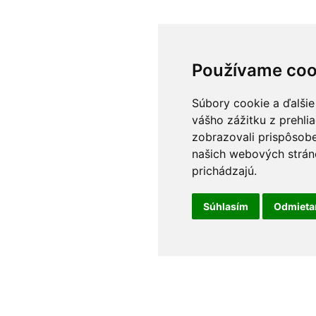
Používame coo
Súbory cookie a ďalšie
vášho zážitku z prehli
zobrazovali prispôsobe
našich webových stráno
prichádzajú.
Súhlasím
Odmiet
t
Odborné poradenstvo