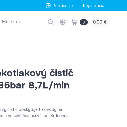
Prihlásenie
Registrácia
Elektro
0,00 €
0
otlakový čistič
86bar 8,7L/min
vý čistič poskytuje tlak vody na
čuje vysoký čistiaci výkon. Srdcom
tor a čerpadlo talianskej značky AR,