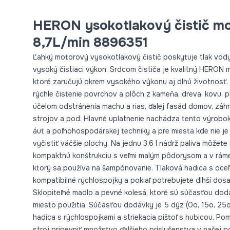
HERON ysokotlakový čistič m
8,7L/min 8896351
Ľahký motorový vysokotlakový čistič poskytuje tlak vody
vysoký čistiaci výkon. Srdcom čističa je kvalitný HERON 
ktoré zaručujú okrem vysokého výkonu aj dlhú životnosť. S
rýchle čistenie povrchov a plôch z kameňa, dreva, kovu, p
účelom odstránenia machu a rias, ďalej fasád domov, zá
strojov a pod. Hlavné uplatnenie nachádza tento výrobok
áut a poľnohospodárskej techniky a pre miesta kde nie je
vyčistiť väčšie plochy. Na jednu 3,6 l nádrž paliva môžete
kompaktnú konštrukciu s veľmi malým pôdorysom a v rám
ktorý sa používa na šampónovanie. Tlaková hadica s oc
kompatibilné rýchlospojky a pokiaľ potrebujete dlhší dos
Sklopiteľné madlo a pevné kolesá, ktoré sú súčasťou dod
miesto použitia. Súčasťou dodávky je 5 dýz (0o, 15o, 25
hadica s rýchlospojkami a striekacia pištoľ s hubicou. 
stroj pripevniť množstvo ďalšieho príslušenstva v našej po