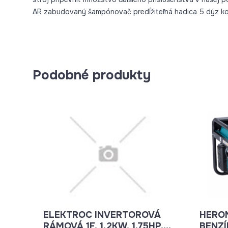
AR zabudovaný šampónovač predĺžiteľná hadica 5 dýz k
Podobné produkty
ELEKTROC INVERTOROVÁ
HERO
RÁMOVÁ 1F, 1,2KW, 1,75HP,
BENZÍ