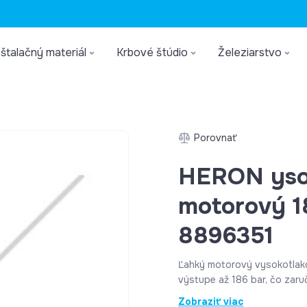
štalačný materiál
Krbové štúdio
Železiarstvo
Porovnať
HERON ysok
motorový 1
8896351
Ľahký motorový vysokotlako
výstupe až 186 bar, čo zaru
čističa je kvalitný HERON mo
Zobraziť viac