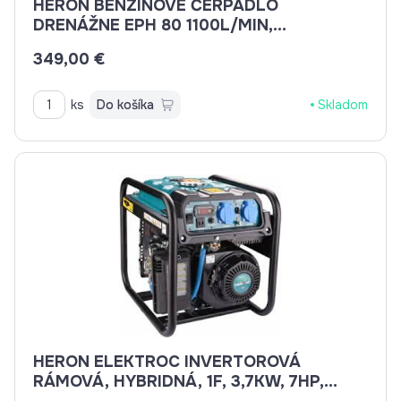
HERON BENZÍNOVÉ ČERPADLO
DRENÁŽNE EPH 80 1100L/MIN,
7M/28M8895102
349,00 €
ks
Do košíka
Skladom
HERON ELEKTROC INVERTOROVÁ
RÁMOVÁ, HYBRIDNÁ, 1F, 3,7KW, 7HP,