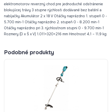
elektromotorov reverzný chod pre jednoduché odstránenie
blokujúcej trávy 3 stupne rýchlosti dodávané bez batérií a
nabíjačky Akumulátor 2 x 18 V Otáčky naprázdno 1. stupeň 0 -
5.700 min-1 Otáčky naprázdno 2. stupeň 0 - 8.200 min-1
Otáčky naprázdno pri 3. rýchlostnom stupni 0 - 9.700 min-1
Rozmery (D x Š x V) 1.011×320×216 mm Hmotnosť 4,1 – 11,9 kg
Podobné produkty