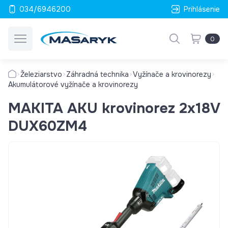
034/6946200
Prihlásenie
0
Železiarstvo
Záhradná technika
Vyžínače a krovinorezy
Akumulátorové vyžínače a krovinorezy
MAKITA AKU krovinorez 2x18V
DUX60ZM4