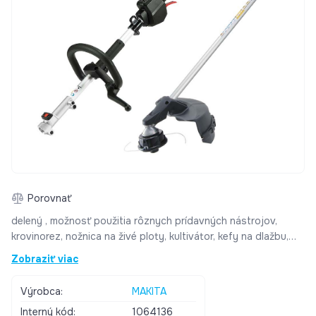
Porovnať
delený , možnosť použitia rôznych prídavných nástrojov,
krovinorez, nožnica na živé ploty, kultivátor, kefy na dlažbu,
vyvetvovacia píla extrémne tichý a malé vibrácie XPT
Zobraziť viac
(ochranná technológia eXtreme) - chránená proti prachu a
vode AFT vypne motor, keď sa rýchlosť náhle spomalí alebo
Výrobca:
MAKITA
sa nástroj zastaví použitím BL motora (bezuhlíkový) sa
Interný kód:
1064136
kapacita batérie používa ešte efektívnejšie ako u bežných