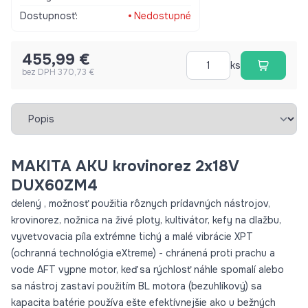
elektromotorov reverzný chod pre jednoduché odstránenie
Dostupnosť:
Nedostupné
blokujúcej trávy 3 stupne rýchlosti dodávané bez batérií a
nabíjačky Akumulátor 2 x 18 V Otáčky naprázdno 1. stupeň 0 -
455,99 €
5.700 min-1 Otáčky naprázdno 2. stupeň 0 - 8.200 min-1
ks
bez DPH 370,73 €
Otáčky naprázdno pri 3. rýchlostnom stupni 0 - 9.700 min-1
Rozmery (D x Š x V) 1.011×320×216 mm Hmotnosť 4,1 – 11,9 kg
Vybrať záložku
MAKITA AKU krovinorez 2x18V
DUX60ZM4
delený , možnosť použitia rôznych prídavných nástrojov,
krovinorez, nožnica na živé ploty, kultivátor, kefy na dlažbu,
vyvetvovacia píla extrémne tichý a malé vibrácie XPT
(ochranná technológia eXtreme) - chránená proti prachu a
vode AFT vypne motor, keď sa rýchlosť náhle spomalí alebo
sa nástroj zastaví použitím BL motora (bezuhlíkový) sa
kapacita batérie používa ešte efektívnejšie ako u bežných