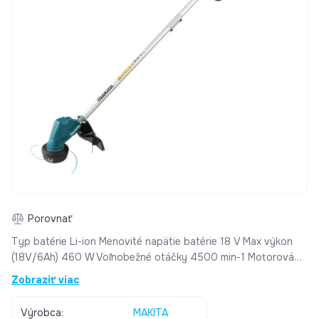
Porovnať
Typ batérie Li-ion Menovité napätie batérie 18 V Max výkon
(18V/6Ah) 460 W Voľnobežné otáčky 4500 min-1 Motorová
brzda Tvar rukoväte C Triax. hodnota vibrácií (a h) <= 2,5
Zobraziť viac
m/s2 Faktor neistoty vibrácií (K) 1,5 m/s2 Hladina akustického
výkonu (LWA) 87,8 dB (A) Vhodné iba pre použitie s nylonovou
Výrobca:
MAKITA