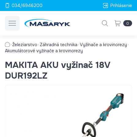
034/6946200
Prihlásenie
0
Železiarstvo
Záhradná technika
Vyžínače a krovinorezy
Akumulátorové vyžínače a krovinorezy
MAKITA AKU vyžinač 18V
DUR192LZ