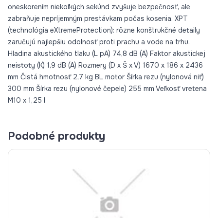
oneskorením niekoľkých sekúnd zvyšuje bezpečnosť, ale
zabraňuje nepríjemným prestávkam počas kosenia. XPT
(technológia eXtremeProtection): rôzne konštrukčné detaily
zaručujú najlepšiu odolnosť proti prachu a vode na trhu.
Hladina akustického tlaku (L pA) 74,8 dB (A) Faktor akustickej
neistoty (K) 1,9 dB (A) Rozmery (D x Š x V) 1670 x 186 x 2436
mm Čistá hmotnosť 2,7 kg BL motor Šírka rezu (nylonová niť)
300 mm Šírka rezu (nylonové čepele) 255 mm Veľkosť vretena
M10 x 1,25 l
Podobné produkty