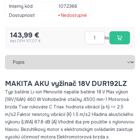
hlavou. Bezuhlíkový motor s elektronickým ovládaním zaisťuje
Interný kód:
1072366
vysokú účinnosť motora Elektromotorová brzda s
oneskorením niekoľkých sekúnd zvyšuje bezpečnosť, ale
Dostupnosť:
Nedostupné
zabraňuje nepríjemným prestávkam počas kosenia. XPT
(technológia eXtremeProtection): rôzne konštrukčné detaily
143,99 €
zaručujú najlepšiu odolnosť proti prachu a vode na trhu.
ks
bez DPH 117,07 €
Hladina akustického tlaku (L pA) 74,8 dB (A) Faktor akustickej
neistoty (K) 1,9 dB (A) Rozmery (D x Š x V) 1670 x 186 x 2436
mm Čistá hmotnosť 2,7 kg BL motor Šírka rezu (nylonová niť)
Vybrať záložku
300 mm Šírka rezu (nylonové čepele) 255 mm Veľkosť vretena
M10 x 1,25 l
MAKITA AKU vyžinač 18V DUR192LZ
Typ batérie Li-ion Menovité napätie batérie 18 V Max výkon
(18V/6Ah) 460 W Voľnobežné otáčky 4500 min-1 Motorová
brzda Tvar rukoväte C Triax. hodnota vibrácií (a h) <= 2,5
m/s2 Faktor neistoty vibrácií (K) 1,5 m/s2 Hladina akustického
výkonu (LWA) 87,8 dB (A) Vhodné iba pre použitie s nylonovou
hlavou. Bezuhlíkový motor s elektronickým ovládaním zaisťuje
vysokú účinnosť motora Elektromotorová brzda s