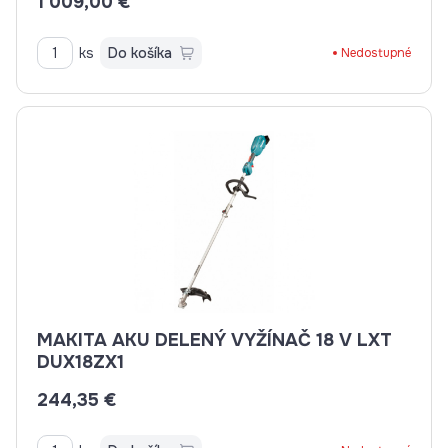
1 009,00 €
ks
Do košíka
Nedostupné
MAKITA AKU DELENÝ VYŽÍNAČ 18 V LXT
DUX18ZX1
244,35 €