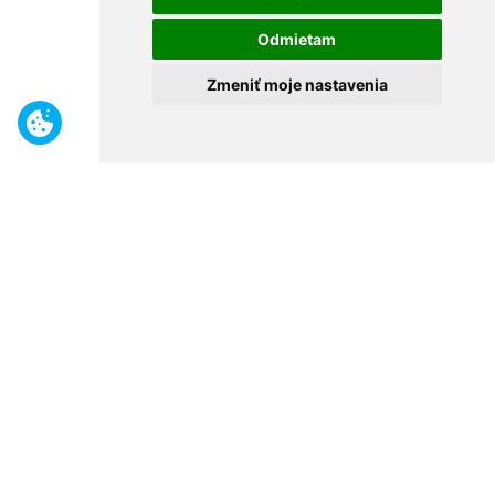
Odmietam
Zmeniť moje nastavenia
Benefity
Široký sortiment
Odborné poradenstvo
30 rokov na trhu