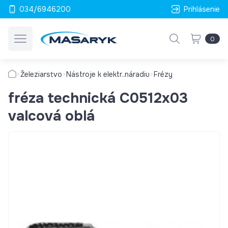
034/6946200
Prihlásenie
0
Železiarstvo
Nástroje k elektr..náradiu
Frézy
fréza technická C0512x03
valcová oblá