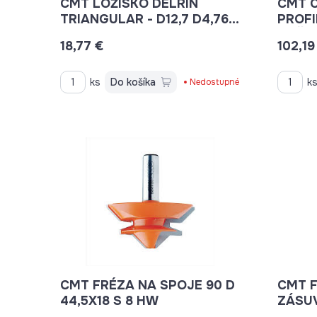
CMT LOŽISKO DELRIN
CMT C
TRIANGULAR - D12,7 D4,76
PROFI
B5,8 C79104200
18,77 €
102,19
ks
Do košíka
k
Nedostupné
CMT FRÉZA NA SPOJE 90 D
CMT 
44,5X18 S 8 HW
ZÁSUVIEK 
S=8 H