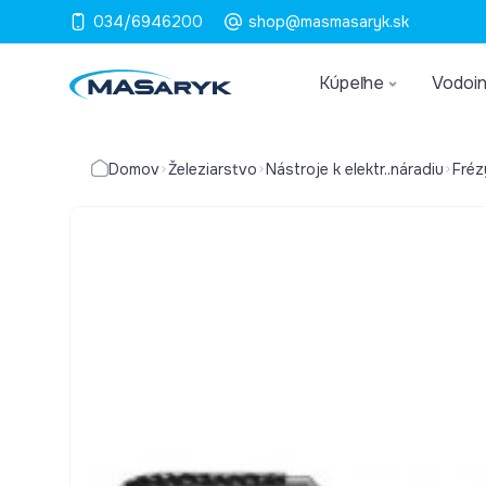
034/6946200
shop@masmasaryk.sk
Kúpeľne
Vodoin
Domov
Železiarstvo
Nástroje k elektr..náradiu
Fréz