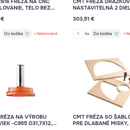
616 FRÉZA NA CNC
CMT FRÉZA DRÁŽKOV
LOVANIE, TELO BEZ
NASTAVITELNÁ 2 DIE
NOŽOV C616200
15X14-28 D30
 €
303,51 €
s
Do košíka
ks
Do košíka
Nedostupné
Ne
FRÉZA NA VÝROBU
CMT FRÉZA SO ŠABL
-C955 D31,7X12,7
PRE DLABANÉ MISKY, 
M
CBTS-002