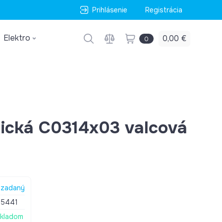
Prihlásenie
Registrácia
Elektro
0,00 €
0
nická C0314x03 valcová
zadaný
55441
kladom