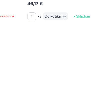
46,17 €
C90619111
ks
Do košíka
Skladom
dostupné