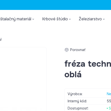
štalačný materiál
Krbové štúdio
Železiarstvo
y
Porovnať
fréza tech
oblá
Výrobca:
Ne
Interný kód:
5
Dostupnosť:
S