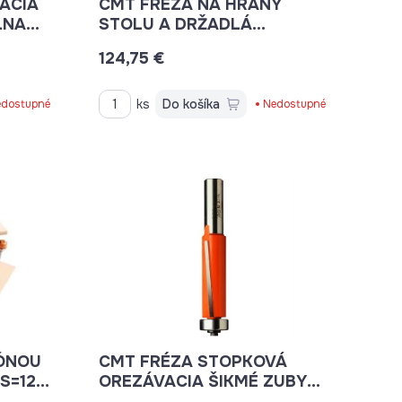
ACIA
CMT FRÉZA NA HRANY
LNA
STOLU A DRŽADLÁ
ZÁBRADLÍ - C956 D63,5X19
124,75 €
S=12 HM
ks
Do košíka
dostupné
Nedostupné
ÓNOU
CMT FRÉZA STOPKOVÁ
S=12
OREZÁVACIA ŠIKMÉ ZUBY
D19X25,4 B19 S-8MM HM