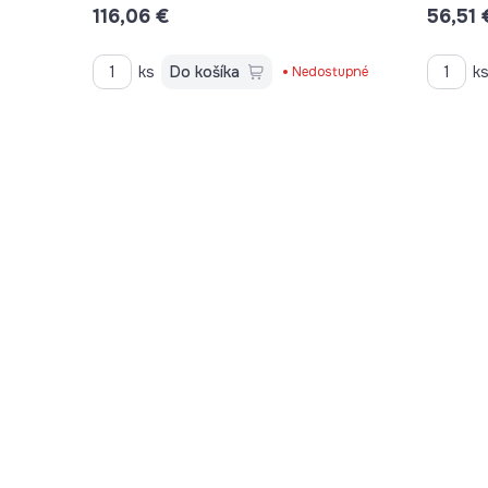
116,06 €
56,51 
ks
Do košíka
k
Nedostupné