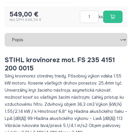
nádržky 0,81 l 2-MIX/4-MIX-Motor 2-MIX
549,00 €
ks
bez DPH 446,34 €
Vybrať záložku
STIHL krovinorez mot. FS 235 4151
200 0015
Silný krovinorez strednej triedy. Pôsobivý výkon vďaka 1,55
kW motoru. Kosenie všetkých druhov porastov. 25,4mm tyč.
Univerzálny kryt žacieho nástroja, asymetická rukoväť,
možnosť kosiť so všetkými žacími nástrojmi. Ľahký prístup ku
vzduchovému filtru. Zdvihový objem 36,3 cm3 Výkon (kW/k)
1,55/2,14 kW / k Hmotnosť 6,8* kg Hladina akustického tlaku –
LpA (dB(A)) 99 Hladina akustického výkonu – LwA (dB(A)) 113
Vibrácie rukoväte ľavá/pravá 5,1/4,1 m/s2 Objem palivovej