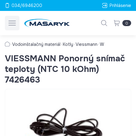
034/6946200
Prihlásenie
0
Vodoinštalačný materiál
Kotly
Viessmann
W
VIESSMANN Ponorný snímač
teploty (NTC 10 kOhm)
7426463