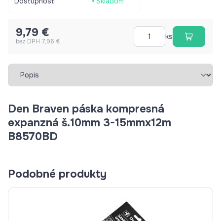
Dostupnosť:
Skladom
9,79 €
ks
bez DPH 7,96 €
Vybrať záložku
Den Braven páska kompresná
expanzná š.10mm 3-15mmx12m
B8570BD
Podobné produkty