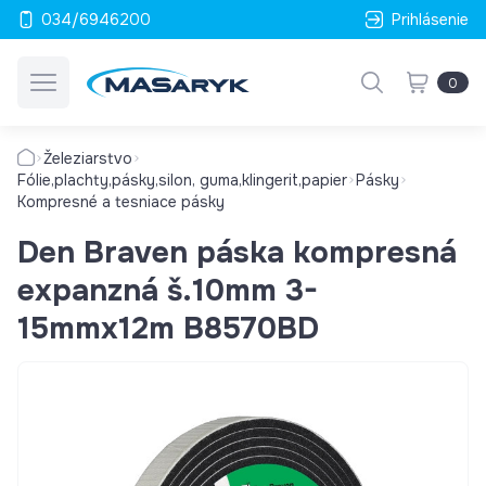
034/6946200
Prihlásenie
0
Železiarstvo
Fólie,plachty,pásky,silon, guma,klingerit,papier
Pásky
Kompresné a tesniace pásky
Den Braven páska kompresná
expanzná š.10mm 3-
15mmx12m B8570BD