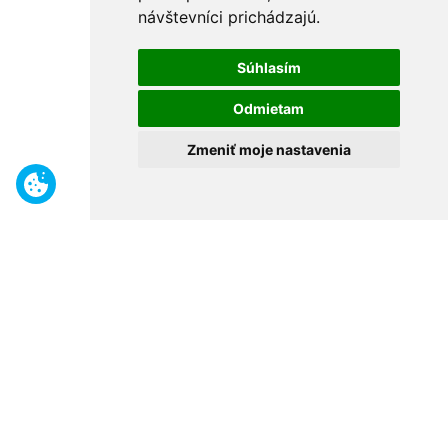
návštevníci prichádzajú.
Súhlasím
Odmietam
Zmeniť moje nastavenia
Benefity
Široký sortiment
Odborné poradenstvo
30 rokov na trhu